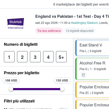
Il marketplace dei biglietti per event
England vs Pakistan - 1st Test - Day 4 T
StubHub - Dove i fan comprano e 
sab 22 ago 2026
•
11:00
a
Headingley Stadium
,
Leeds
,
Tra due settimane
13 biglietti disponibili
Numero di biglietti
East Stand V
Fila
L
3 biglietti
1
2
3
4
5+
Alcohol Free R
Fila
G
1 - 6 biglietti
Prezzo per biglietto
108 USD
135 USD
Popular Enclosu
Fila
ZC
2 biglietti
Filtri più utilizzati
Popular Enclosu