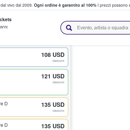
i dal vivo dal 2009.
Ogni ordine è garantito al 100%
I prezzi possono e
ickets
vendono biglietti
WYK
108 USD
ciascuno
121 USD
ciascuno
re D
135 USD
ciascuno
re D
135 USD