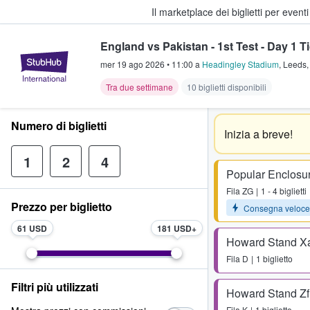
Il marketplace dei biglietti per event
England vs Pakistan - 1st Test - Day 1 T
StubHub - Dove i fan comprano e 
mer 19 ago 2026
•
11:00
a
Headingley Stadium
,
Leeds
Tra due settimane
10 biglietti disponibili
Numero di biglietti
Inizia a breve!
1
2
4
Popular Enclosu
Fila
ZG
1 - 4 biglietti
Prezzo per biglietto
Consegna veloce
61 USD
181 USD
Howard Stand X
Fila
D
1 biglietto
Filtri più utilizzati
Howard Stand Zf
Fila
K
1 biglietto