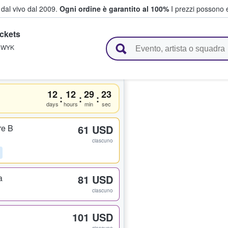
i dal vivo dal 2009.
Ogni ordine è garantito al 100%
I prezzi possono e
ickets
vendono biglietti
,
WYK
12
12
29
22
:
:
:
days
hours
min
sec
re B
61 USD
ciascuno
a
81 USD
ciascuno
101 USD