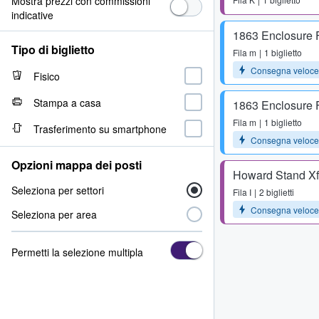
Mostra prezzi con commissioni
indicative
1863 Enclosure 
Tipo di biglietto
Fila
m
1 biglietto
Consegna veloce
Fisico
Stampa a casa
1863 Enclosure 
Fila
m
1 biglietto
Trasferimento su smartphone
Consegna veloce
Opzioni mappa dei posti
Howard Stand Xf
Seleziona per settori
Fila
I
2 biglietti
Consegna veloce
Seleziona per area
Permetti la selezione multipla