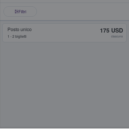
Filtri
Posto unico
175 USD
1 - 2 biglietti
ciascuno