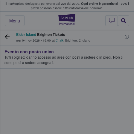
Il marketplace dei biglietti per eventi dal vivo dal 2009.
Ogni ordine è garantito al 100%
I
i fan comprano e vendono biglietti
prezzi possono essere differenti dal valore nominale.
StubHub - Dove i 
Menu
Elder Island
Brighton Tickets
mer 04 nov 2026
•
19:00
at
Chalk
,
Brighton
,
England
Evento con posto unico
Tutti i biglietti danno accesso ad aree con posti a sedere o in piedi. Non ci
sono posti a sedere assegnati.