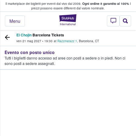
Il marketplace dei biglietti per eventi dal vivo dal 2009.
Ogni ordine è garantito al 100%
I
i fan comprano e vendono biglietti
prezzi possono essere differenti dal valore nominale.
StubHub - Dove i 
Menu
El Chojin
Barcelona Tickets
ven 21 mag 2027
•
19:00
at
Razzmatazz 1
,
Barcelona
,
CT
Evento con posto unico
Tutti i biglietti danno accesso ad aree con posti a sedere o in piedi. Non ci
sono posti a sedere assegnati.