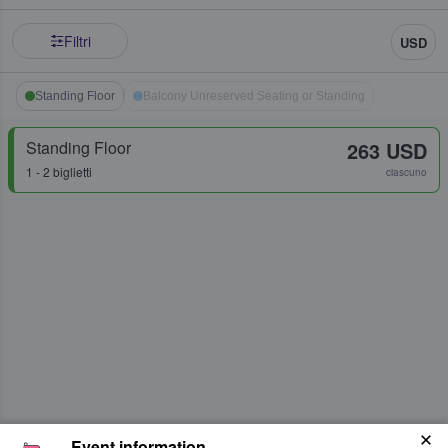
Filtri
USD
Standing Floor
Balcony Unreserved Seating or Standing
Standing Floor
263 USD
1 - 2 biglietti
ciascuno
Event information