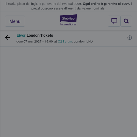
Il marketplace dei biglietti per eventi dal vivo dal 2009.
Ogni ordine è garantito al 100%
I
i fan comprano e vendono biglietti
prezzi possono essere differenti dal valore nominale.
StubHub - Dove i 
Menu
Eivor
London Tickets
dom 07 mar 2027
•
19:00
at
O2 Forum
,
London
,
LND