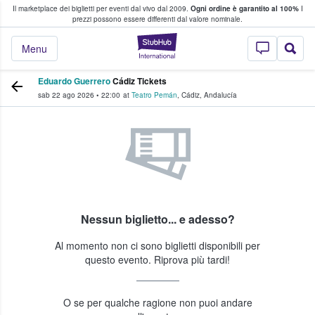
Il marketplace dei biglietti per eventi dal vivo dal 2009.
Ogni ordine è garantito al 100%
I
i fan comprano e vendono biglietti
prezzi possono essere differenti dal valore nominale.
StubHub - Dove i 
Menu
Eduardo Guerrero
Cádiz Tickets
sab 22 ago 2026
•
22:00
at
Teatro Pemán
,
Cádiz
,
Andalucía
Nessun biglietto... e adesso?
Al momento non ci sono biglietti disponibili per
questo evento. Riprova più tardi!
O se per qualche ragione non puoi andare