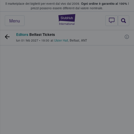
Il marketplace dei biglietti per eventi dal vivo dal 2009.
Ogni ordine è garantito al 100%
I
i fan comprano e vendono biglietti
prezzi possono essere differenti dal valore nominale.
StubHub - Dove i 
Menu
Editors
Belfast Tickets
lun 01 feb 2027
•
19:00
at
Ulster Hall
,
Belfast
,
ANT