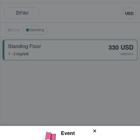
Filtri
USD
Block
Standing
Standing Floor
330 USD
1 - 2 biglietti
ciascuno
Event