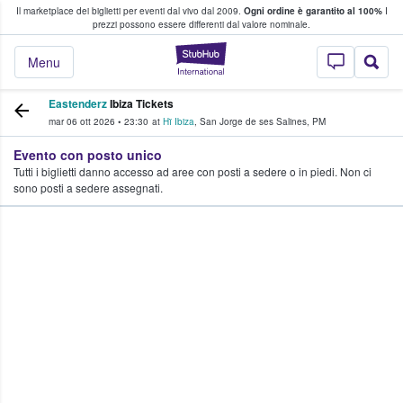
Il marketplace dei biglietti per eventi dal vivo dal 2009.
Ogni ordine è garantito al 100%
I
i fan comprano e vendono biglietti
prezzi possono essere differenti dal valore nominale.
StubHub - Dove i 
Menu
Eastenderz
Ibiza Tickets
mar 06 ott 2026
•
23:30
at
Hï Ibiza
,
San Jorge de ses Salines
,
PM
Evento con posto unico
Tutti i biglietti danno accesso ad aree con posti a sedere o in piedi. Non ci
sono posti a sedere assegnati.