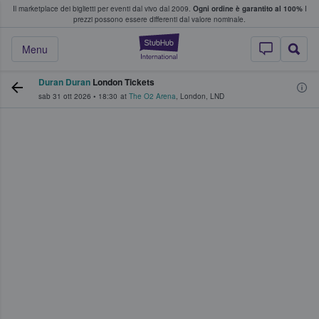
Il marketplace dei biglietti per eventi dal vivo dal 2009.
Ogni ordine è garantito al 100%
I
i fan comprano e vendono biglietti
prezzi possono essere differenti dal valore nominale.
StubHub - Dove i 
Menu
Duran Duran
London Tickets
sab 31 ott 2026
•
18:30
at
The O2 Arena
,
London
,
LND