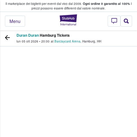
Il marketplace dei biglietti per eventi dal vivo dal 2009.
Ogni ordine è garantito al 100%
I
i fan comprano e vendono biglietti
prezzi possono essere differenti dal valore nominale.
StubHub - Dove i 
Menu
Duran Duran
Hamburg Tickets
lun 05 ott 2026
•
20:00
at
Barclaycard Arena
,
Hamburg
,
HH