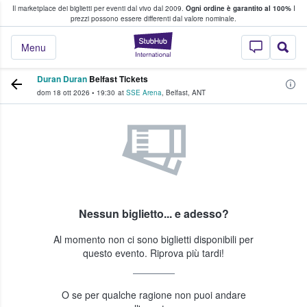
Il marketplace dei biglietti per eventi dal vivo dal 2009.
Ogni ordine è garantito al 100%
I
i fan comprano e vendono biglietti
prezzi possono essere differenti dal valore nominale.
StubHub - Dove i 
Menu
Duran Duran
Belfast Tickets
dom 18 ott 2026
•
19:30
at
SSE Arena
,
Belfast
,
ANT
Nessun biglietto... e adesso?
Al momento non ci sono biglietti disponibili per
questo evento. Riprova più tardi!
O se per qualche ragione non puoi andare