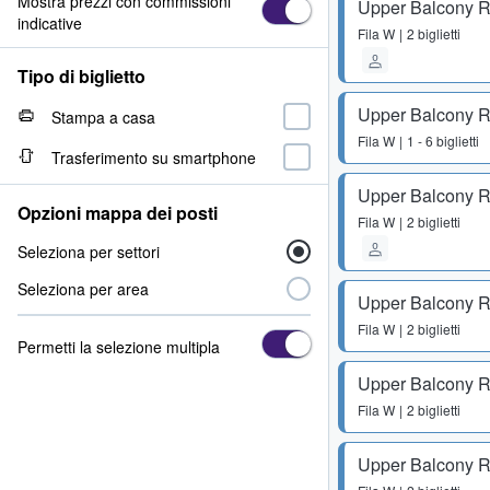
Mostra prezzi con commissioni
Upper Balcony R
indicative
Fila
W
2 biglietti
Tipo di biglietto
Upper Balcony R
Stampa a casa
Fila
W
1 - 6 biglietti
Trasferimento su smartphone
Upper Balcony R
Opzioni mappa dei posti
Fila
W
2 biglietti
Seleziona per settori
Seleziona per area
Upper Balcony R
Fila
W
2 biglietti
Permetti la selezione multipla
Upper Balcony R
Fila
W
2 biglietti
Upper Balcony R