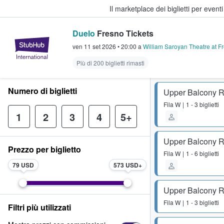
Il marketplace dei biglietti per event
Duelo
Fresno Tickets
StubHub - Dove i fan comprano e 
ven 11 set 2026
•
20:00
a
William Saroyan Theatre at F
Più di 200 biglietti rimasti
Numero di biglietti
Upper Balcony R
Fila
W
1 - 3 biglietti
1
2
3
4
5+
Upper Balcony R
Prezzo per biglietto
Fila
W
1 - 6 biglietti
79 USD
573 USD
Upper Balcony R
Fila
W
1 - 3 biglietti
Filtri più utilizzati