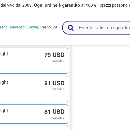
i dal vivo dal 2009.
Ogni ordine è garantito al 100%
I prezzi possono e
vendono biglietti
resno Convention Center
,
Fresno
,
CA
ight
79 USD
ciascuno
ight
81 USD
ciascuno
ight
81 USD
ciascuno