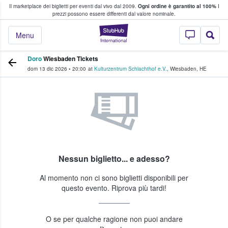
Il marketplace dei biglietti per eventi dal vivo dal 2009.
Ogni ordine è garantito al 100%
I
i fan comprano e vendono biglietti
prezzi possono essere differenti dal valore nominale.
StubHub - Dove i 
Menu
Doro
Wiesbaden Tickets
dom 13 dic 2026
•
20:00
at
Kulturzentrum Schlachthof e.V.
,
Wiesbaden
,
HE
Nessun biglietto... e adesso?
Al momento non ci sono biglietti disponibili per
questo evento. Riprova più tardi!
O se per qualche ragione non puoi andare