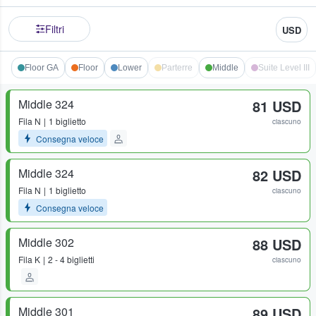
Filtri
USD
Floor GA
Floor
Lower
Parterre
Middle
Suite Level III
Middle 324
81 USD
Fila
N
1 biglietto
ciascuno
Consegna veloce
Middle 324
82 USD
Fila
N
1 biglietto
ciascuno
Consegna veloce
Middle 302
88 USD
Fila
K
2 - 4 biglietti
ciascuno
Middle 301
89 USD