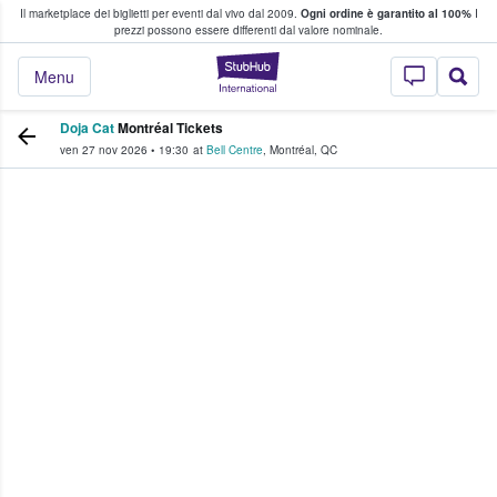
Il marketplace dei biglietti per eventi dal vivo dal 2009.
Ogni ordine è garantito al 100%
I
i fan comprano e vendono biglietti
prezzi possono essere differenti dal valore nominale.
StubHub - Dove i 
Menu
Doja Cat
Montréal Tickets
ven 27 nov 2026
•
19:30
at
Bell Centre
,
Montréal
,
QC