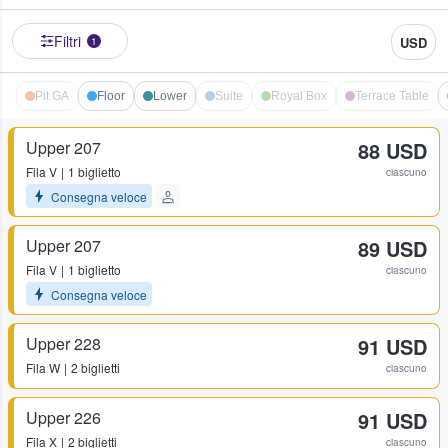
Filtri
USD
1
Pit GA
Floor
Lower
Suite
Royal Box
Terrace Table
Upper 207
88 USD
Fila
V
1 biglietto
ciascuno
Consegna veloce
Upper 207
89 USD
Fila
V
1 biglietto
ciascuno
Consegna veloce
Upper 228
91 USD
Fila
W
2 biglietti
ciascuno
Upper 226
91 USD
Fila
X
2 biglietti
ciascuno