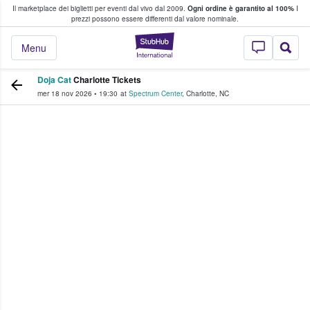
Il marketplace dei biglietti per eventi dal vivo dal 2009.
Ogni ordine è garantito al 100%
I
i fan comprano e vendono biglietti
prezzi possono essere differenti dal valore nominale.
StubHub - Dove i 
Menu
Doja Cat
Charlotte Tickets
mer 18 nov 2026
•
19:30
at
Spectrum Center
,
Charlotte
,
NC