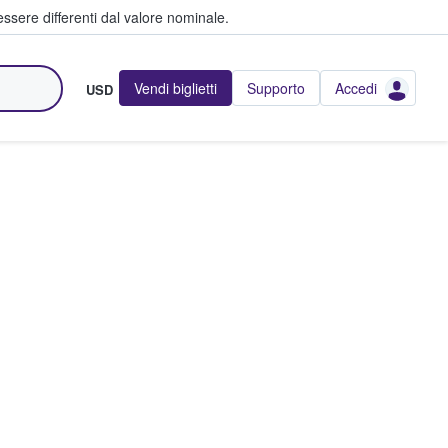
ssere differenti dal valore nominale.
Vendi biglietti
Supporto
Accedi
USD