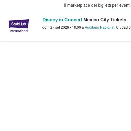
Il marketplace dei biglietti per event
Disney in Concert
Mexico City Tickets
StubHub - Dove i fan comprano e 
dom 27 set 2026
•
18:00
a
Auditorio Nacional
,
Ciudad d