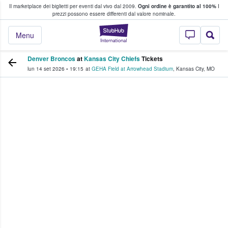
Il marketplace dei biglietti per eventi dal vivo dal 2009.
Ogni ordine è garantito al 100%
I
i fan comprano e vendono biglietti
prezzi possono essere differenti dal valore nominale.
StubHub - Dove i 
Menu
Denver Broncos
at
Kansas City Chiefs
Tickets
lun 14 set 2026
•
19:15
at
GEHA Field at Arrowhead Stadium
,
Kansas City
,
MO