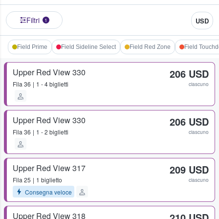
Filtri
USD
1
Field Prime
Field Sideline Select
Field Red Zone
Field Touch
Upper Red View 330
206 USD
Fila
36
1 - 4 biglietti
ciascuno
Upper Red View 330
206 USD
Fila
36
1 - 2 biglietti
ciascuno
Upper Red View 317
209 USD
Fila
25
1 biglietto
ciascuno
Consegna veloce
Upper Red View 318
210 USD