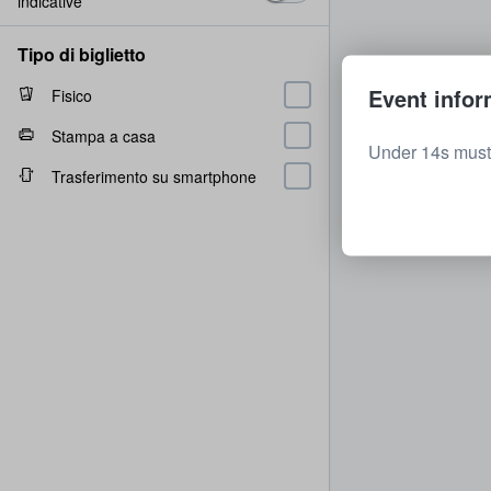
indicative
Tipo di biglietto
Event infor
Fisico
Stampa a casa
Under 14s must
Trasferimento su smartphone