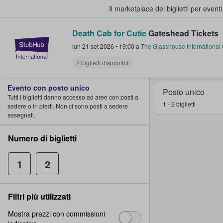
Il marketplace dei biglietti per event
Death Cab for Cutie
Gateshead Tickets
StubHub - Dove i fan comprano e 
lun 21 set 2026
•
19:00
a
The Glasshouse International 
2 biglietti disponibili
Evento con posto unico
Posto unico
Tutti i biglietti danno accesso ad aree con posti a
1 - 2 biglietti
sedere o in piedi. Non ci sono posti a sedere
assegnati.
Numero di biglietti
1
2
Filtri più utilizzati
Mostra prezzi con commissioni