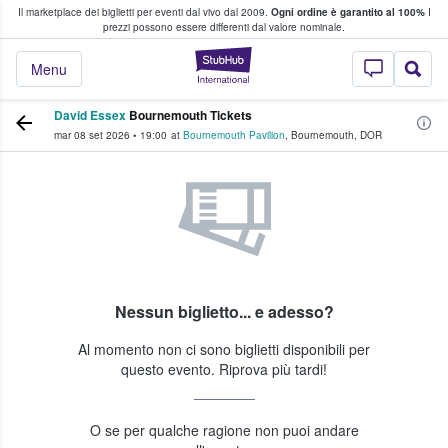
Il marketplace dei biglietti per eventi dal vivo dal 2009.
Ogni ordine è garantito al 100%
I
i fan comprano e vendono biglietti
prezzi possono essere differenti dal valore nominale.
StubHub - Dove i 
Menu
David Essex
Bournemouth Tickets
mar 08 set 2026
•
19:00
at
Bournemouth Pavilion
,
Bournemouth
,
DOR
Nessun biglietto... e adesso?
Al momento non ci sono biglietti disponibili per
questo evento. Riprova più tardi!
O se per qualche ragione non puoi andare