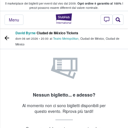
Il marketplace dei biglietti per eventi dal vivo dal 2009.
Ogni ordine è garantito al 100%
I
i fan comprano e vendono biglietti
prezzi possono essere differenti dal valore nominale.
StubHub - Dove i 
Menu
David Byrne
Ciudad de México Tickets
dom 06 set 2026
•
20:00
at
Teatro Metropólitan
,
Ciudad de México
,
Ciudad de
México
Nessun biglietto... e adesso?
Al momento non ci sono biglietti disponibili per
questo evento. Riprova più tardi!