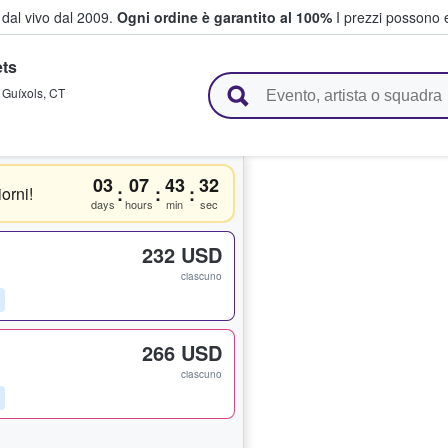
i dal vivo dal 2009.
Ogni ordine è garantito al 100%
I prezzi possono e
ets
vendono biglietti
 Guíxols
,
CT
03
07
43
32
:
:
:
orni!
days
hours
min
sec
232 USD
ciascuno
266 USD
ciascuno