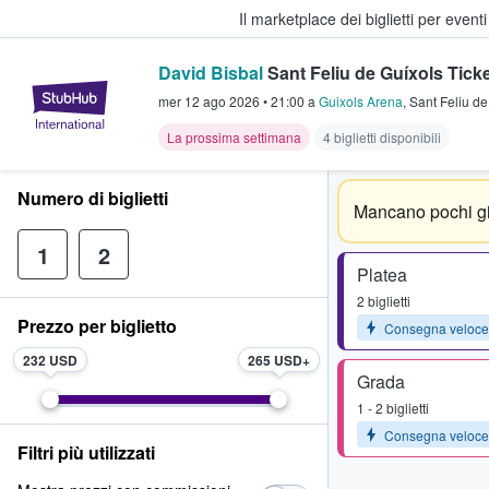
Il marketplace dei biglietti per event
David Bisbal
Sant Feliu de Guíxols Tick
StubHub - Dove i fan comprano e 
mer 12 ago 2026
•
21:00
a
Guixols Arena
,
Sant Feliu de
La prossima settimana
4 biglietti disponibili
Numero di biglietti
Mancano pochi gi
1
2
Platea
2 biglietti
Prezzo per biglietto
Consegna veloce
232 USD
265 USD
Grada
1 - 2 biglietti
Consegna veloce
Filtri più utilizzati