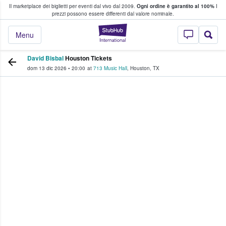
Il marketplace dei biglietti per eventi dal vivo dal 2009.
Ogni ordine è garantito al 100%
I
i fan comprano e vendono biglietti
prezzi possono essere differenti dal valore nominale.
StubHub - Dove i 
Menu
David Bisbal
Houston Tickets
dom 13 dic 2026
•
20:00
at
713 Music Hall
,
Houston
,
TX