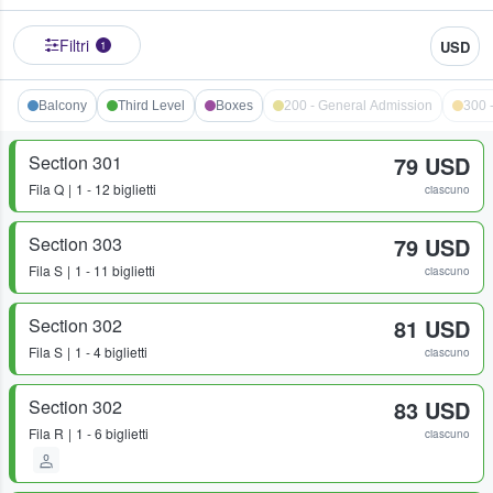
Filtri
USD
1
Balcony
Third Level
Boxes
200 - General Admission
300 
Section 301
79 USD
Fila
Q
1 - 12 biglietti
ciascuno
Section 303
79 USD
Fila
S
1 - 11 biglietti
ciascuno
Section 302
81 USD
Fila
S
1 - 4 biglietti
ciascuno
Section 302
83 USD
Fila
R
1 - 6 biglietti
ciascuno