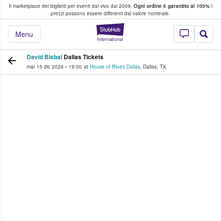
Il marketplace dei biglietti per eventi dal vivo dal 2009.
Ogni ordine è garantito al 100%
I
i fan comprano e vendono biglietti
prezzi possono essere differenti dal valore nominale.
StubHub - Dove i 
Menu
David Bisbal
Dallas Tickets
mar 15 dic 2026
•
19:00
at
House of Blues Dallas
,
Dallas
,
TX