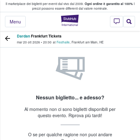
Il marketplace dei biglietti per eventi dal vivo dal 2009.
Ogni ordine è garantito al 100%
I
i fan comprano e vendono biglietti
prezzi possono essere differenti dal valore nominale.
StubHub - Dove i 
Menu
Dardan
Frankfurt Tickets
mar 20 ott 2026
•
20:00
at
Festhalle
,
Frankfurt am Main
,
HE
Nessun biglietto... e adesso?
Al momento non ci sono biglietti disponibili per
questo evento. Riprova più tardi!
O se per qualche ragione non puoi andare