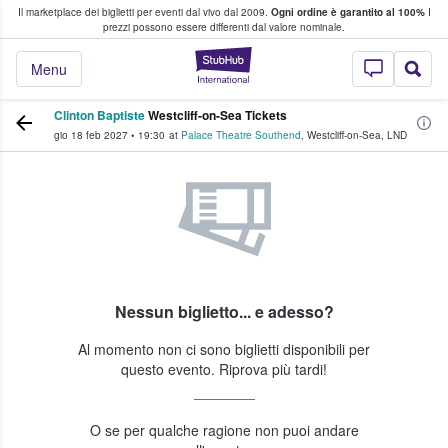
Il marketplace dei biglietti per eventi dal vivo dal 2009.
Ogni ordine è garantito al 100%
I
i fan comprano e vendono biglietti
prezzi possono essere differenti dal valore nominale.
StubHub - Dove i 
Menu
Clinton Baptiste
Westcliff-on-Sea Tickets
gio 18 feb 2027
•
19:30
at
Palace Theatre Southend
,
Westcliff-on-Sea
,
LND
Nessun biglietto... e adesso?
Al momento non ci sono biglietti disponibili per
questo evento. Riprova più tardi!
O se per qualche ragione non puoi andare