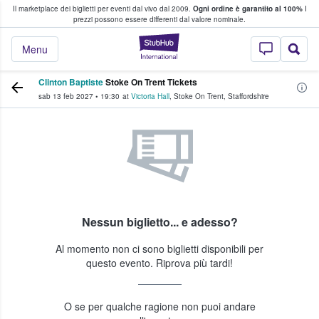
Il marketplace dei biglietti per eventi dal vivo dal 2009.
Ogni ordine è garantito al 100%
I
i fan comprano e vendono biglietti
prezzi possono essere differenti dal valore nominale.
StubHub - Dove i 
Menu
Clinton Baptiste
Stoke On Trent Tickets
sab 13 feb 2027
•
19:30
at
Victoria Hall
,
Stoke On Trent
,
Staffordshire
Nessun biglietto... e adesso?
Al momento non ci sono biglietti disponibili per
questo evento. Riprova più tardi!
O se per qualche ragione non puoi andare