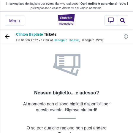
Il marketplace dei biglietti per eventi dal vivo dal 2009.
Ogni ordine è garantito al 100%
I
i fan comprano e vendono biglietti
prezzi possono essere differenti dal valore nominale.
StubHub - Dove i 
Menu
Clinton Baptiste
Tickets
lun 08 feb 2027
•
19:30
at
Harrogate Theatre
,
Harrogate
,
WYK
Nessun biglietto... e adesso?
Al momento non ci sono biglietti disponibili per
questo evento. Riprova più tardi!
O se per qualche ragione non puoi andare