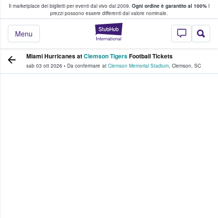
Il marketplace dei biglietti per eventi dal vivo dal 2009.
Ogni ordine è garantito al 100%
I
i fan comprano e vendono biglietti
prezzi possono essere differenti dal valore nominale.
StubHub - Dove i 
Menu
Miami Hurricanes at
Clemson Tigers
Football Tickets
sab 03 ott 2026
•
Da confermare
at
Clemson Memorial Stadium
,
Clemson
,
SC