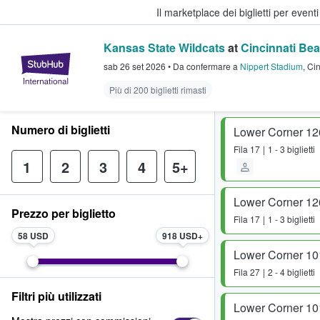
Il marketplace dei biglietti per event
Kansas State Wildcats
at
Cincinnati Bea
StubHub - Dove i fan comprano e 
sab 26 set 2026
•
Da confermare
a
Nippert Stadium
,
Cin
Più di 200 biglietti rimasti
Numero di biglietti
Lower Corner 12
Fila
17
1 - 3 biglietti
1
2
3
4
5+
Lower Corner 12
Prezzo per biglietto
Fila
17
1 - 3 biglietti
58 USD
918 USD
Lower Corner 10
Fila
27
2 - 4 biglietti
Filtri più utilizzati
Lower Corner 10