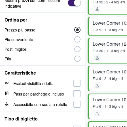
Mostra prezzi con commissioni
Fila
32
2 - 4 biglietti
indicative
Ordina per
Lower Corner 10
Prezzo più basso
Fila
9
1 - 3 biglietti
Più conveniente
Lower Corner 12
Posti migliori
Fila
30
1 - 3 biglietti
Fila
Lower Corner 10
Caratteristiche
Fila
9
2 - 4 biglietti
Escludi visibilità ridotta
Pass per parcheggio incluso
Lower Corner 10
Accessibile con sedia a rotelle
Fila
6
1 - 3 biglietti
Tipo di biglietto