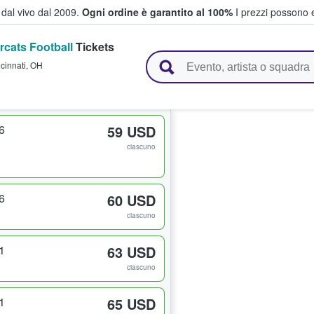
i dal vivo dal 2009.
Ogni ordine è garantito al 100%
I prezzi possono e
rcats Football
Tickets
vendono biglietti
cinnati
,
OH
6
59 USD
ciascuno
6
60 USD
ciascuno
1
63 USD
ciascuno
1
65 USD