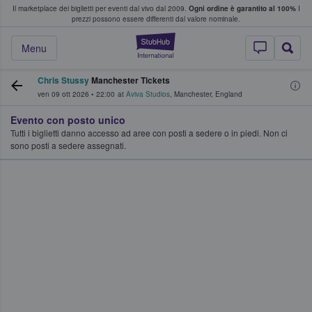
Il marketplace dei biglietti per eventi dal vivo dal 2009.
Ogni ordine è garantito al 100%
I
i fan comprano e vendono biglietti
prezzi possono essere differenti dal valore nominale.
StubHub - Dove i 
Menu
Chris Stussy
Manchester Tickets
ven 09 ott 2026
•
22:00
at
Aviva Studios
,
Manchester
,
England
Evento con posto unico
Tutti i biglietti danno accesso ad aree con posti a sedere o in piedi. Non ci
sono posti a sedere assegnati.