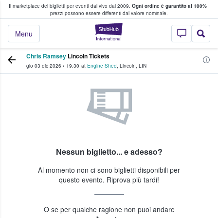
Il marketplace dei biglietti per eventi dal vivo dal 2009.
Ogni ordine è garantito al 100%
I
i fan comprano e vendono biglietti
prezzi possono essere differenti dal valore nominale.
StubHub - Dove i 
Menu
Chris Ramsey
Lincoln Tickets
gio 03 dic 2026
•
19:30
at
Engine Shed
,
Lincoln
,
LIN
Nessun biglietto... e adesso?
Al momento non ci sono biglietti disponibili per
questo evento. Riprova più tardi!
O se per qualche ragione non puoi andare