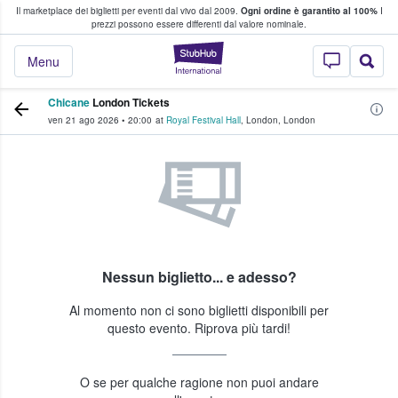
Il marketplace dei biglietti per eventi dal vivo dal 2009.
Ogni ordine è garantito al 100%
I
i fan comprano e vendono biglietti
prezzi possono essere differenti dal valore nominale.
StubHub - Dove i 
Menu
Chicane
London Tickets
ven 21 ago 2026
•
20:00
at
Royal Festival Hall
,
London
,
London
Nessun biglietto... e adesso?
Al momento non ci sono biglietti disponibili per
questo evento. Riprova più tardi!
O se per qualche ragione non puoi andare