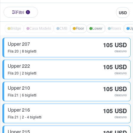
Filtri
USD
1
Bridge
Casa Modelo
CMB
Floor
Lower
Risers
U
Upper 207
105 USD
Fila
20
8 biglietti
ciascuno
Upper 222
105 USD
Fila
20
2 biglietti
ciascuno
Upper 210
105 USD
Fila
21
6 biglietti
ciascuno
Upper 216
105 USD
Fila
21
2 - 4 biglietti
ciascuno
Upper 215
105 USD