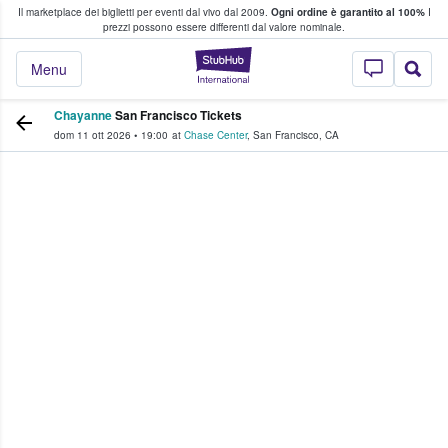
Il marketplace dei biglietti per eventi dal vivo dal 2009.
Ogni ordine è garantito al 100%
I
i fan comprano e vendono biglietti
prezzi possono essere differenti dal valore nominale.
StubHub - Dove i 
Menu
Chayanne
San Francisco Tickets
dom 11 ott 2026
•
19:00
at
Chase Center
,
San Francisco
,
CA