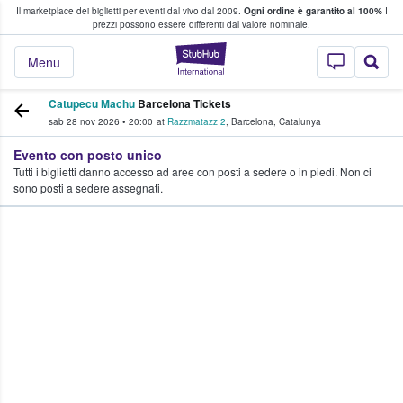
Il marketplace dei biglietti per eventi dal vivo dal 2009.
Ogni ordine è garantito al 100%
I
i fan comprano e vendono biglietti
prezzi possono essere differenti dal valore nominale.
StubHub - Dove i 
Menu
Catupecu Machu
Barcelona Tickets
sab 28 nov 2026
•
20:00
at
Razzmatazz 2
,
Barcelona
,
Catalunya
Evento con posto unico
Tutti i biglietti danno accesso ad aree con posti a sedere o in piedi. Non ci
sono posti a sedere assegnati.