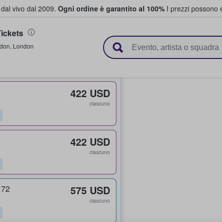
i dal vivo dal 2009.
Ogni ordine è garantito al 100%
I prezzi possono e
ickets
vendono biglietti
don
,
London
422 USD
ciascuno
422 USD
ciascuno
 72
575 USD
ciascuno