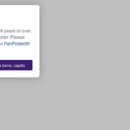
 years or over.
moter. Please
Our
FanProtect®
a bene, capito