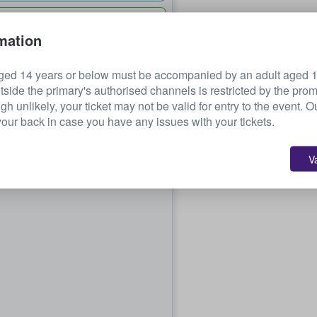
32
737 USD
mation
ciascuno
ged 14 years or below must be accompanied by an adult aged 18
tside the primary's authorised channels is restricted by the pro
ugh unlikely, your ticket may not be valid for entry to the event. 
our back in case you have any issues with your tickets.
V