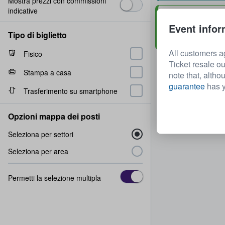
Mostra prezzi con commissioni
indicative
Grand Tier Box 
Event infor
Fila
2
1 - 4 biglietti
Tipo di biglietto
Consegna veloce
All customers a
Fisico
Ticket resale ou
Stampa a casa
note that, altho
guarantee
has y
Trasferimento su smartphone
Opzioni mappa dei posti
Seleziona per settori
Seleziona per area
Permetti la selezione multipla