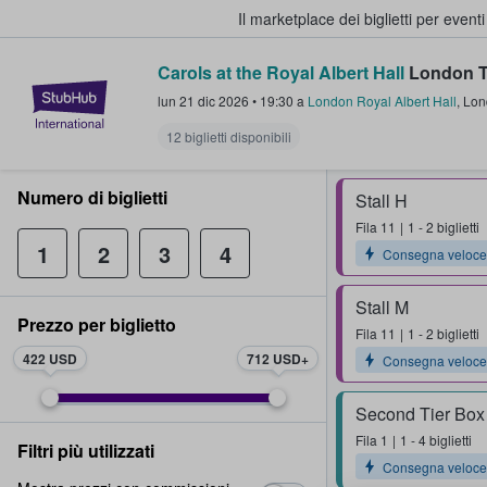
Il marketplace dei biglietti per event
Carols at the Royal Albert Hall
London T
StubHub - Dove i fan comprano e 
lun 21 dic 2026
•
19:30
a
London Royal Albert Hall
,
Lon
12 biglietti disponibili
Numero di biglietti
Stall H
Fila
11
1 - 2 biglietti
1
2
3
4
Consegna veloce
Stall M
Prezzo per biglietto
Fila
11
1 - 2 biglietti
422 USD
712 USD
Consegna veloce
Second Tier Box
Fila
1
1 - 4 biglietti
Filtri più utilizzati
Consegna veloce