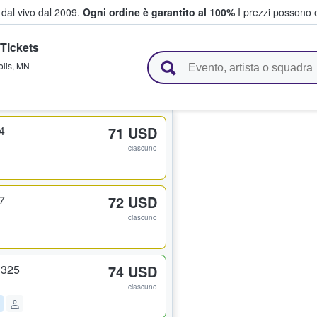
i dal vivo dal 2009.
Ogni ordine è garantito al 100%
I prezzi possono e
Tickets
vendono biglietti
lis
,
MN
4
71 USD
ciascuno
7
72 USD
ciascuno
 325
74 USD
ciascuno