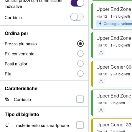
Mostra prezzi con commissioni
indicative
Upper End Zone
Fila
12
1 - 3 biglietti
Corridoio
Consegna veloce
Ordina per
Upper End Zone
Prezzo più basso
Fila
10
1 - 3 biglietti
Più conveniente
Posti migliori
Upper Corner 30
Fila
Fila
10
2 - 4 biglietti
Caratteristiche
Upper End Zone
Corridoio
Fila
10
2 biglietti
Tipo di biglietto
Upper Corner 33
Trasferimento su smartphone
Fila
14
2 biglietti