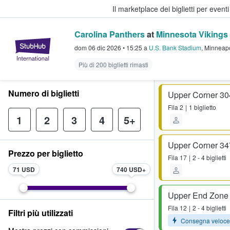
Il marketplace dei biglietti per event
Carolina Panthers
at
Minnesota Vikings
StubHub - Dove i fan comprano e 
dom 06 dic 2026
•
15:25
a
U.S. Bank Stadium
,
Minneapo
Più di 200 biglietti rimasti
Numero di biglietti
Upper Corner 30
Fila
2
1 biglietto
1
2
3
4
5+
Upper Corner 34
Prezzo per biglietto
Fila
17
2 - 4 biglietti
71 USD
740 USD
Upper End Zone
Fila
12
2 - 4 biglietti
Filtri più utilizzati
Consegna veloce