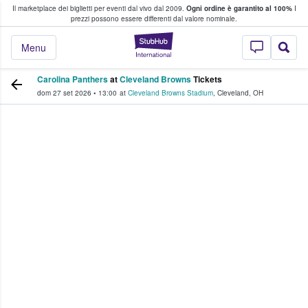
Il marketplace dei biglietti per eventi dal vivo dal 2009.
Ogni ordine è garantito al 100%
I
i fan comprano e vendono biglietti
prezzi possono essere differenti dal valore nominale.
StubHub - Dove i 
Menu
Carolina Panthers
at
Cleveland Browns
Tickets
dom 27 set 2026
•
13:00
at
Cleveland Browns Stadium
,
Cleveland
,
OH