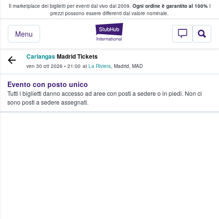
Il marketplace dei biglietti per eventi dal vivo dal 2009.
Ogni ordine è garantito al 100%
I
i fan comprano e vendono biglietti
prezzi possono essere differenti dal valore nominale.
StubHub - Dove i 
Menu
Carlangas
Madrid Tickets
ven 30 ott 2026
•
21:00
at
La Riviera
,
Madrid
,
MAD
Evento con posto unico
Tutti i biglietti danno accesso ad aree con posti a sedere o in piedi. Non ci
sono posti a sedere assegnati.