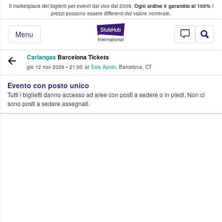
Il marketplace dei biglietti per eventi dal vivo dal 2009.
Ogni ordine è garantito al 100%
I
i fan comprano e vendono biglietti
prezzi possono essere differenti dal valore nominale.
StubHub - Dove i 
Menu
Carlangas
Barcelona Tickets
gio 12 nov 2026
•
21:00
at
Sala Apolo
,
Barcelona
,
CT
Evento con posto unico
Tutti i biglietti danno accesso ad aree con posti a sedere o in piedi. Non ci
sono posti a sedere assegnati.