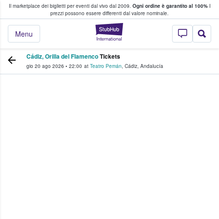
Il marketplace dei biglietti per eventi dal vivo dal 2009.
Ogni ordine è garantito al 100%
I
i fan comprano e vendono biglietti
prezzi possono essere differenti dal valore nominale.
StubHub - Dove i 
Menu
Cádiz, Orilla del Flamenco
Tickets
gio 20 ago 2026
•
22:00
at
Teatro Pemán
,
Cádiz
,
Andalucía