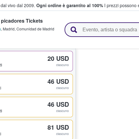
i dal vivo dal 2009.
Ogni ordine è garantito al 100%
I prezzi possono e
 picadores Tickets
vendono biglietti
s
,
Madrid
,
Comunidad de Madrid
20 USD
ti
ciascuno
46 USD
i
ciascuno
46 USD
ti
ciascuno
81 USD
i
ciascuno