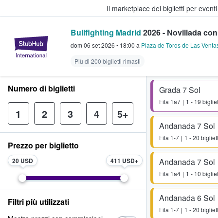
Il marketplace dei biglietti per event
Bullfighting Madrid
2026 - Novillada con
StubHub - Dove i fan comprano e 
dom 06 set 2026
•
18:00
a
Plaza de Toros de Las Venta
Più di 200 biglietti rimasti
Numero di biglietti
Grada 7 Sol
Fila
1a7
1 - 19 bigliet
1
2
3
4
5+
Andanada 7 Sol
Fila
1-7
1 - 20 bigliett
Prezzo per biglietto
20 USD
411 USD
Andanada 7 Sol
Fila
1a4
1 - 10 bigliet
Andanada 6 Sol
Filtri più utilizzati
Fila
1-7
1 - 20 bigliett