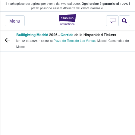
Il marketplace dei biglietti per eventi dal vivo dal 2009.
Ogni ordine è garantito al 100%
I
i fan comprano e vendono biglietti
prezzi possono essere differenti dal valore nominale.
StubHub - Dove i 
Menu
Bullfighting Madrid
2026 -
Corrida
de la Hispanidad Tickets
lun 12 ott 2026
•
18:00
at
Plaza de Toros de Las Ventas
,
Madrid
,
Comunidad de
Madrid