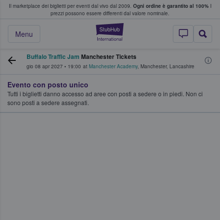
Il marketplace dei biglietti per eventi dal vivo dal 2009.
Ogni ordine è garantito al 100%
I
i fan comprano e vendono biglietti
prezzi possono essere differenti dal valore nominale.
StubHub - Dove i 
Menu
Buffalo Traffic Jam
Manchester Tickets
gio 08 apr 2027
•
19:00
at
Manchester Academy
,
Manchester
,
Lancashire
Evento con posto unico
Tutti i biglietti danno accesso ad aree con posti a sedere o in piedi. Non ci
sono posti a sedere assegnati.