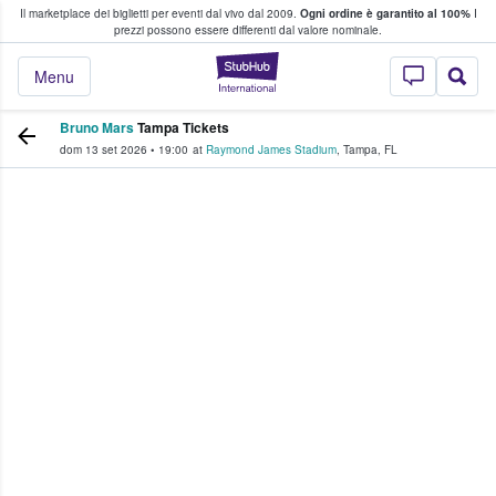
Il marketplace dei biglietti per eventi dal vivo dal 2009.
Ogni ordine è garantito al 100%
I
i fan comprano e vendono biglietti
prezzi possono essere differenti dal valore nominale.
StubHub - Dove i 
Menu
Bruno Mars
Tampa Tickets
dom 13 set 2026
•
19:00
at
Raymond James Stadium
,
Tampa
,
FL