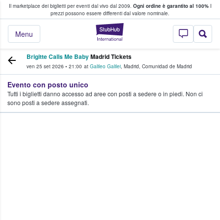
Il marketplace dei biglietti per eventi dal vivo dal 2009.
Ogni ordine è garantito al 100%
I
i fan comprano e vendono biglietti
prezzi possono essere differenti dal valore nominale.
StubHub - Dove i 
Menu
Brigitte Calls Me Baby
Madrid Tickets
ven 25 set 2026
•
21:00
at
Galileo Galilei
,
Madrid
,
Comunidad de Madrid
Evento con posto unico
Tutti i biglietti danno accesso ad aree con posti a sedere o in piedi. Non ci
sono posti a sedere assegnati.