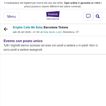
Il marketplace dei biglietti per eventi dal vivo dal 2009.
Ogni ordine è garantito al 100%
I
i fan comprano e vendono biglietti
prezzi possono essere differenti dal valore nominale.
StubHub - Dove i 
Menu
Brigitte Calls Me Baby
Barcelona Tickets
sab 26 set 2026
•
21:00
at
Sala Apolo La(2)
,
Barcelona
,
CT
Evento con posto unico
Tutti i biglietti danno accesso ad aree con posti a sedere o in piedi. Non ci
sono posti a sedere assegnati.