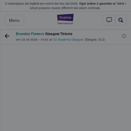
Il marketplace dei biglietti per eventi dal vivo dal 2009.
Ogni ordine è garantito al 100%
I
i fan comprano e vendono biglietti
prezzi possono essere differenti dal valore nominale.
StubHub - Dove i 
Menu
Brandon Flowers
Glasgow Tickets
ven 23 ott 2026
•
19:00
at
O2 Academy Glasgow
,
Glasgow
,
GLG