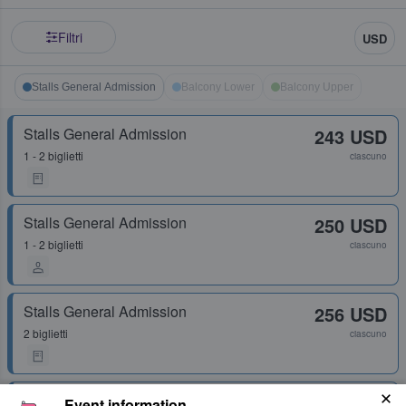
Filtri
USD
Stalls General Admission
Balcony Lower
Balcony Upper
Stalls General Admission
243 USD
1 - 2 biglietti
ciascuno
Stalls General Admission
250 USD
1 - 2 biglietti
ciascuno
Stalls General Admission
256 USD
2 biglietti
ciascuno
Stalls General Admission
262 USD
Event information