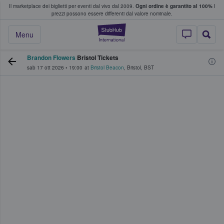
Il marketplace dei biglietti per eventi dal vivo dal 2009.
Ogni ordine è garantito al 100%
I
i fan comprano e vendono biglietti
prezzi possono essere differenti dal valore nominale.
StubHub - Dove i 
Menu
Brandon Flowers
Bristol Tickets
sab 17 ott 2026
•
19:00
at
Bristol Beacon
,
Bristol
,
BST