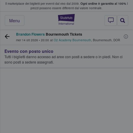
Il marketplace dei biglietti per eventi dal vivo dal 2009.
Ogni ordine è garantito al 100%
I
i fan comprano e vendono biglietti
prezzi possono essere differenti dal valore nominale.
StubHub - Dove i 
Menu
Brandon Flowers
Bournemouth Tickets
mer 14 ott 2026
•
20:00
at
O2 Academy Bournemouth
,
Bournemouth
,
DOR
Evento con posto unico
Tutti i biglietti danno accesso ad aree con posti a sedere o in piedi. Non ci
sono posti a sedere assegnati.