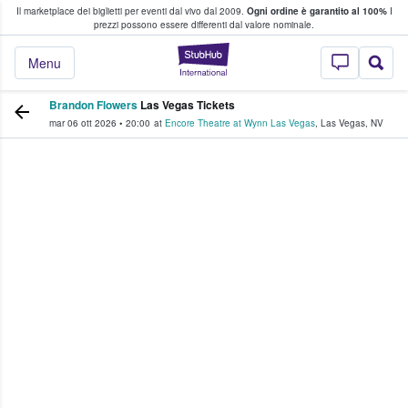
Il marketplace dei biglietti per eventi dal vivo dal 2009.
Ogni ordine è garantito al 100%
I
i fan comprano e vendono biglietti
prezzi possono essere differenti dal valore nominale.
StubHub - Dove i 
Menu
Brandon Flowers
Las Vegas Tickets
mar 06 ott 2026
•
20:00
at
Encore Theatre at Wynn Las Vegas
,
Las Vegas
,
NV